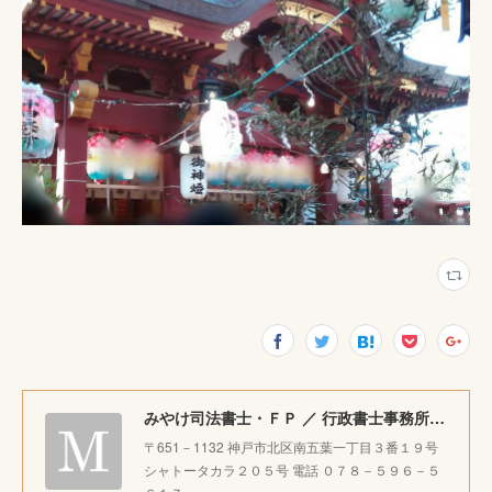
みやけ司法書士・ＦＰ ／ 行政書士事務所 ｜神戸市北区で相続・成年後見・生前整理のご相談をお受けしています。
〒651－1132 神戸市北区南五葉一丁目３番１９号
シャトータカラ２０５号 電話 ０７８－５９６－５