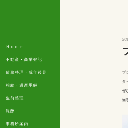
20
Ｈｏｍｅ
不動産・商業登記
債務整理・成年後見
ブ
タ
相続・遺産承継
ぜ
生前整理
当
報酬
事務所案内