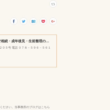
みやけ司法書士・ＦＰ ／ 行政書士事務所 ｜神戸市北区で相続・成年後見・生前整理のご相談をお受けしています。
ラ２０５号 電話 ０７８－５９６－５６１
覧ください。当事務所のブログはこちら