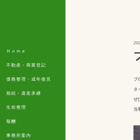
20
Ｈｏｍｅ
不動産・商業登記
債務整理・成年後見
ブ
タ
相続・遺産承継
ぜ
生前整理
当
報酬
事務所案内