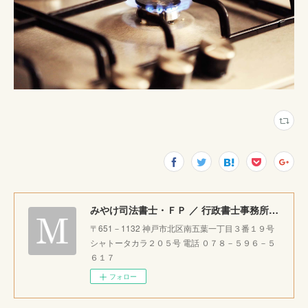
みやけ司法書士・ＦＰ ／ 行政書士事務所 ｜神戸市北区で相続・成年後見・生前整理のご相談をお受けしています。
〒651－1132 神戸市北区南五葉一丁目３番１９号
シャトータカラ２０５号 電話 ０７８－５９６－５
６１７
フォロー