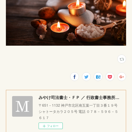
みやけ司法書士・ＦＰ ／ 行政書士事務所 ｜神戸市北区で相続・成年後見・生前整理のご相談をお受けしています。
〒651－1132 神戸市北区南五葉一丁目３番１９号
シャトータカラ２０５号 電話 ０７８－５９６－５
６１７
フォロー