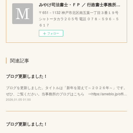
みやけ司法書士・ＦＰ ／ 行政書士事務所 ｜神戸市北区で相続・成年後見・生前整理のご相談をお受けしています。
〒651－1132 神戸市北区南五葉一丁目３番１９号
シャトータカラ２０５号 電話 ０７８－５９６－５
６１７
フォロー
関連記事
ブログ更新しました！
ブログを更新しました。タイトルは「新年を迎えて～２０２６年～」です。
ぜひ、ご覧ください。当事務所のブログはこちら ⇒https://ameblo.jp/offi…
2026.01.05 01:00
ブログ更新しました！