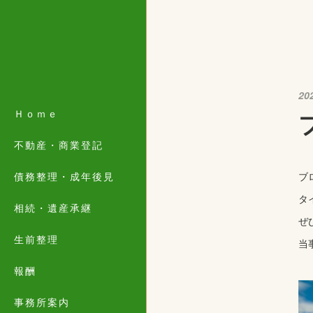
20
Ｈｏｍｅ
不動産・商業登記
債務整理・成年後見
ブ
タ
相続・遺産承継
ぜ
生前整理
当
報酬
事務所案内