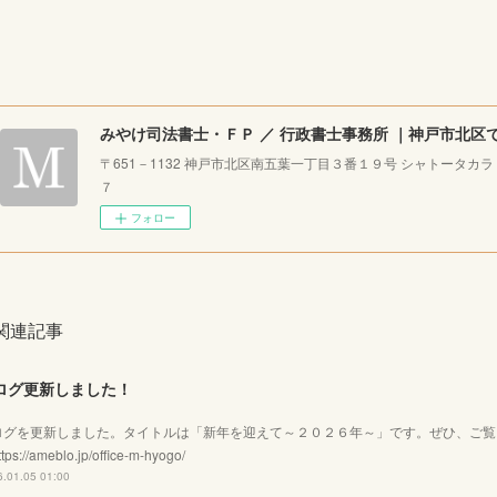
〒651－1132 神戸市北区南五葉一丁目３番１９号 シャトータカ
７
フォロー
関連記事
ログ更新しました！
ログを更新しました。タイトルは「新年を迎えて～２０２６年～」です。ぜひ、ご
tps://ameblo.jp/office-m-hyogo/
.01.05 01:00