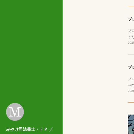
ブ
ブ
くだ
2025
ブ
ブ
⇒ht
2025
みやけ司法書士・ＦＰ ／