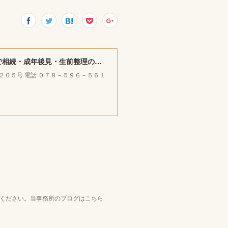
みやけ司法書士・ＦＰ ／ 行政書士事務所 ｜神戸市北区で相続・成年後見・生前整理のご相談をお受けしています。
ラ２０５号 電話 ０７８－５９６－５６１
覧ください。当事務所のブログはこちら