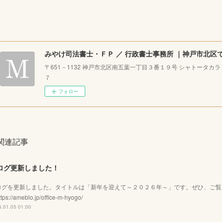
〒651－1132 神戸市北区南五葉一丁目３番１９号 シャトータカ
７
フォロー
関連記事
ログ更新しました！
ログを更新しました。タイトルは「新年を迎えて～２０２６年～」です。ぜひ、ご
tps://ameblo.jp/office-m-hyogo/
.01.05 01:00