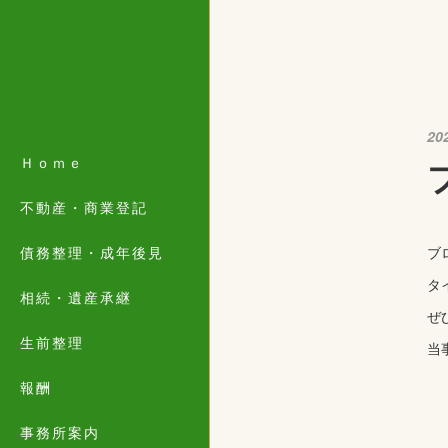
20
Ｈｏｍｅ
不動産・商業登記
債務整理・成年後見
ブ
タ
相続・遺産承継
ぜ
生前整理
当
報酬
事務所案内