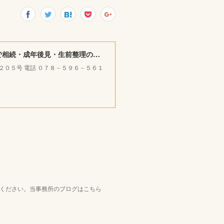
みやけ司法書士・ＦＰ ／ 行政書士事務所 ｜神戸市北区で相続・成年後見・生前整理のご相談をお受けしています。
ラ２０５号 電話 ０７８－５９６－５６１
覧ください。当事務所のブログはこちら