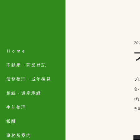
20
Ｈｏｍｅ
不動産・商業登記
債務整理・成年後見
ブ
タ
相続・遺産承継
ぜ
生前整理
当
報酬
事務所案内