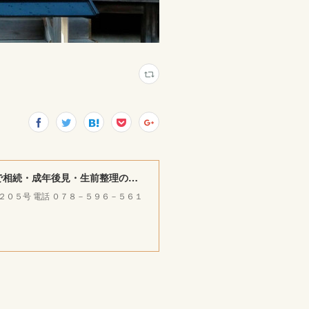
みやけ司法書士・ＦＰ ／ 行政書士事務所 ｜神戸市北区で相続・成年後見・生前整理のご相談をお受けしています。
ラ２０５号 電話 ０７８－５９６－５６１