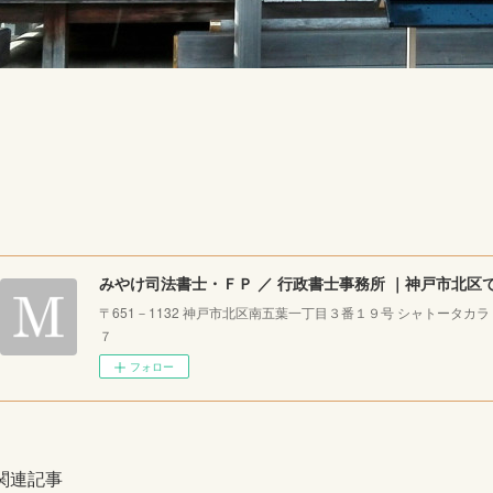
〒651－1132 神戸市北区南五葉一丁目３番１９号 シャトータカ
７
フォロー
関連記事