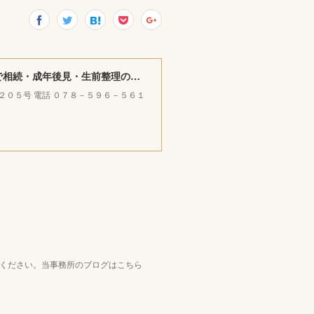
みやけ司法書士・ＦＰ ／ 行政書士事務所 ｜神戸市北区で相続・成年後見・生前整理のご相談をお受けしています。
ラ２０５号 電話 ０７８－５９６－５６１
覧ください。当事務所のブログはこちら