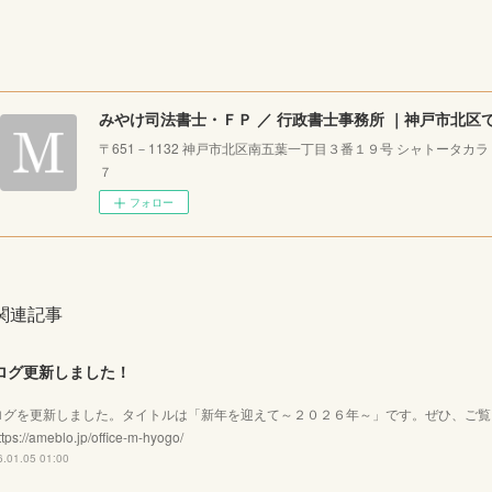
〒651－1132 神戸市北区南五葉一丁目３番１９号 シャトータカ
７
フォロー
関連記事
ログ更新しました！
ログを更新しました。タイトルは「新年を迎えて～２０２６年～」です。ぜひ、ご
tps://ameblo.jp/office-m-hyogo/
.01.05 01:00