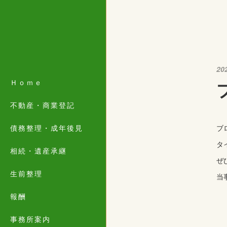
20
Ｈｏｍｅ
不動産・商業登記
債務整理・成年後見
ブ
タ
相続・遺産承継
ぜ
生前整理
当
報酬
事務所案内