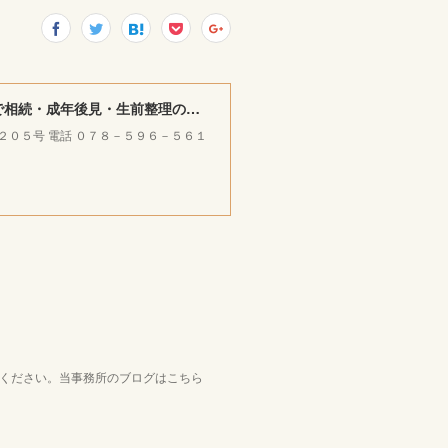
みやけ司法書士・ＦＰ ／ 行政書士事務所 ｜神戸市北区で相続・成年後見・生前整理のご相談をお受けしています。
ラ２０５号 電話 ０７８－５９６－５６１
覧ください。当事務所のブログはこちら