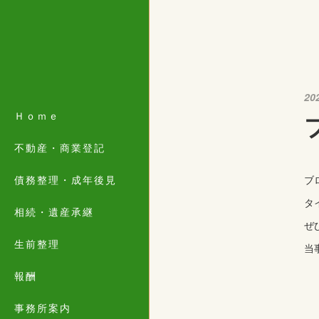
20
Ｈｏｍｅ
不動産・商業登記
債務整理・成年後見
ブ
タ
相続・遺産承継
ぜ
生前整理
当
報酬
事務所案内