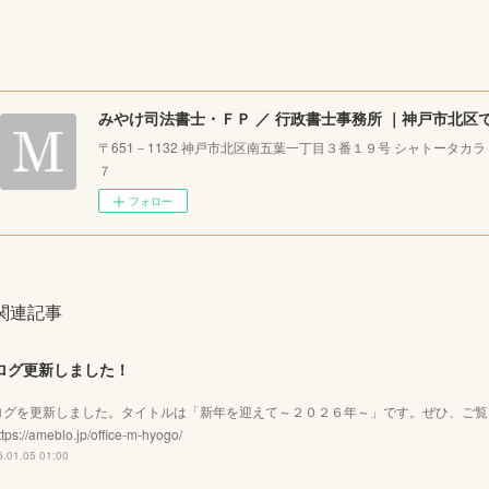
〒651－1132 神戸市北区南五葉一丁目３番１９号 シャトータカ
７
フォロー
関連記事
ログ更新しました！
ログを更新しました。タイトルは「新年を迎えて～２０２６年～」です。ぜひ、ご
tps://ameblo.jp/office-m-hyogo/
.01.05 01:00