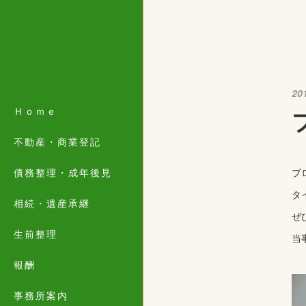
20
Ｈｏｍｅ
不動産・商業登記
債務整理・成年後見
ブ
タ
相続・遺産承継
ぜ
生前整理
当
報酬
事務所案内