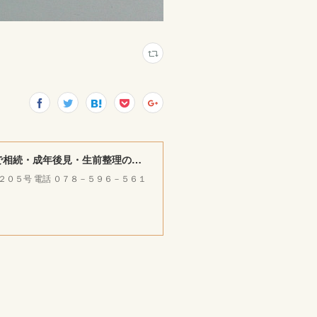
みやけ司法書士・ＦＰ ／ 行政書士事務所 ｜神戸市北区で相続・成年後見・生前整理のご相談をお受けしています。
ラ２０５号 電話 ０７８－５９６－５６１