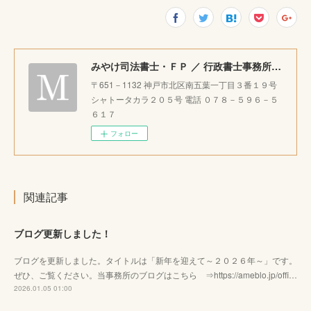
みやけ司法書士・ＦＰ ／ 行政書士事務所 ｜神戸市北区で相続・成年後見・生前整理のご相談をお受けしています。
〒651－1132 神戸市北区南五葉一丁目３番１９号
シャトータカラ２０５号 電話 ０７８－５９６－５
６１７
フォロー
関連記事
ブログ更新しました！
ブログを更新しました。タイトルは「新年を迎えて～２０２６年～」です。
ぜひ、ご覧ください。当事務所のブログはこちら ⇒https://ameblo.jp/offi…
2026.01.05 01:00