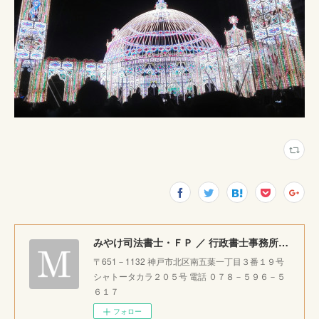
みやけ司法書士・ＦＰ ／ 行政書士事務所 ｜神戸市北区で相続・成年後見・生前整理のご相談をお受けしています。
〒651－1132 神戸市北区南五葉一丁目３番１９号
シャトータカラ２０５号 電話 ０７８－５９６－５
６１７
フォロー