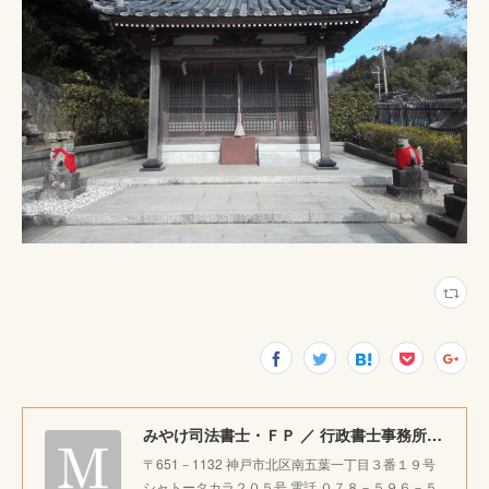
みやけ司法書士・ＦＰ ／ 行政書士事務所 ｜神戸市北区で相続・成年後見・生前整理のご相談をお受けしています。
〒651－1132 神戸市北区南五葉一丁目３番１９号
シャトータカラ２０５号 電話 ０７８－５９６－５