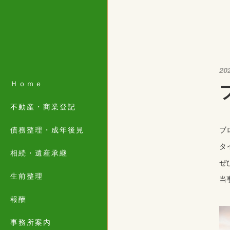
20
Ｈｏｍｅ
不動産・商業登記
債務整理・成年後見
ブ
タ
相続・遺産承継
ぜ
生前整理
当
報酬
事務所案内