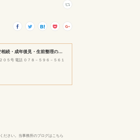
みやけ司法書士・ＦＰ ／ 行政書士事務所 ｜神戸市北区で相続・成年後見・生前整理のご相談をお受けしています。
ラ２０５号 電話 ０７８－５９６－５６１
覧ください。当事務所のブログはこちら