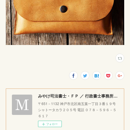
みやけ司法書士・ＦＰ ／ 行政書士事務所 ｜神戸市北区で相続・成年後見・生前整理のご相談をお受けしています。
〒651－1132 神戸市北区南五葉一丁目３番１９号
シャトータカラ２０５号 電話 ０７８－５９６－５
６１７
フォロー