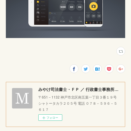
みやけ司法書士・ＦＰ ／ 行政書士事務所 ｜神戸市北区で相続・成年後見・生前整理のご相談をお受けしています。
〒651－1132 神戸市北区南五葉一丁目３番１９号
シャトータカラ２０５号 電話 ０７８－５９６－５
６１７
フォロー