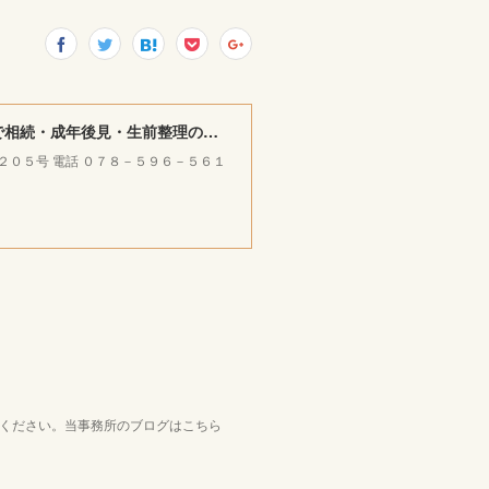
みやけ司法書士・ＦＰ ／ 行政書士事務所 ｜神戸市北区で相続・成年後見・生前整理のご相談をお受けしています。
ラ２０５号 電話 ０７８－５９６－５６１
覧ください。当事務所のブログはこちら