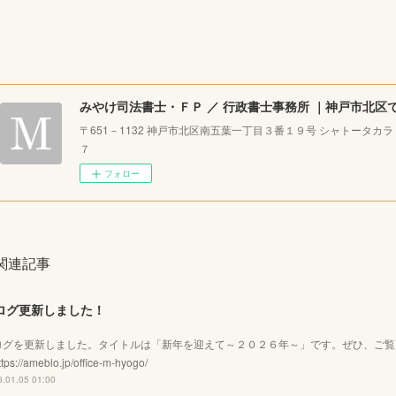
〒651－1132 神戸市北区南五葉一丁目３番１９号 シャトータカ
７
フォロー
関連記事
ログ更新しました！
ログを更新しました。タイトルは「新年を迎えて～２０２６年～」です。ぜひ、ご
tps://ameblo.jp/office-m-hyogo/
.01.05 01:00