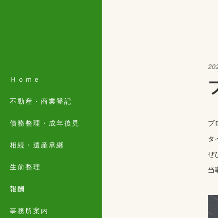
20
Ｈｏｍｅ
不動産・商業登記
債務整理・成年後見
ブ
タ
相続・遺産承継
ぜ
生前整理
当
報酬
事務所案内