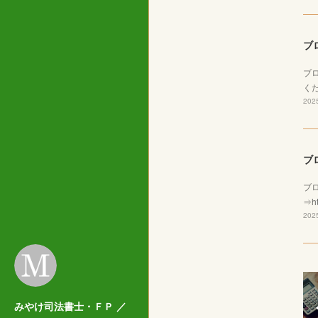
ブ
ブ
くだ
2025
ブ
ブ
⇒ht
2025
みやけ司法書士・ＦＰ ／