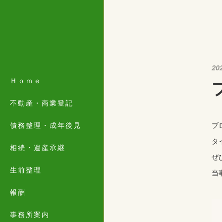
20
Ｈｏｍｅ
不動産・商業登記
債務整理・成年後見
ブ
タ
相続・遺産承継
ぜ
生前整理
当
報酬
事務所案内