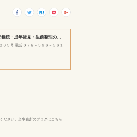
みやけ司法書士・ＦＰ ／ 行政書士事務所 ｜神戸市北区で相続・成年後見・生前整理のご相談をお受けしています。
ラ２０５号 電話 ０７８－５９６－５６１
覧ください。当事務所のブログはこちら