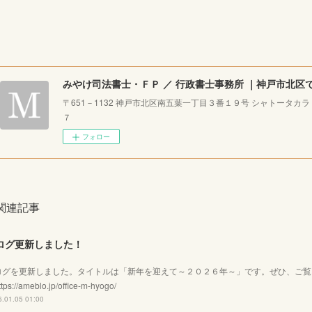
〒651－1132 神戸市北区南五葉一丁目３番１９号 シャトータカ
７
フォロー
関連記事
ログ更新しました！
ログを更新しました。タイトルは「新年を迎えて～２０２６年～」です。ぜひ、ご
tps://ameblo.jp/office-m-hyogo/
.01.05 01:00