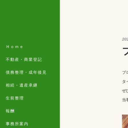
20
Ｈｏｍｅ
不動産・商業登記
債務整理・成年後見
ブ
タ
相続・遺産承継
ぜ
生前整理
当
報酬
事務所案内