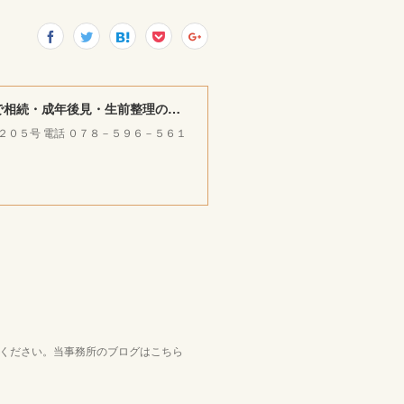
みやけ司法書士・ＦＰ ／ 行政書士事務所 ｜神戸市北区で相続・成年後見・生前整理のご相談をお受けしています。
ラ２０５号 電話 ０７８－５９６－５６１
覧ください。当事務所のブログはこちら