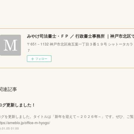
〒651－1132 神戸市北区南五葉一丁目３番１９号 シャトータカ
７
フォロー
関連記事
ログ更新しました！
ログを更新しました。タイトルは「新年を迎えて～２０２６年～」です。ぜひ、ご
tps://ameblo.jp/office-m-hyogo/
.01.05 01:00